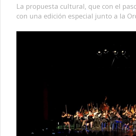
La propuesta cultural, que con el paso
con una edición especial junto a la Or