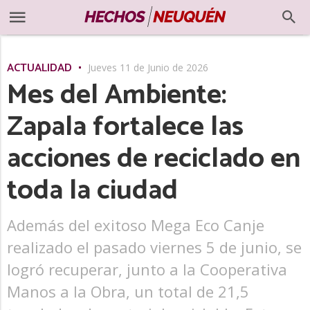
ACTUALIDAD
Jueves 11 de Junio de 2026
Mes del Ambiente:
Zapala fortalece las
acciones de reciclado en
toda la ciudad
Además del exitoso Mega Eco Canje
realizado el pasado viernes 5 de junio, se
logró recuperar, junto a la Cooperativa
Manos a la Obra, un total de 21,5